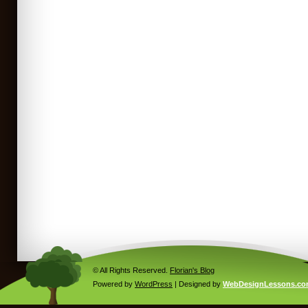
© All Rights Reserved.
Florian's Blog
Powered by
WordPress
| Designed by
WebDesignLessons.c