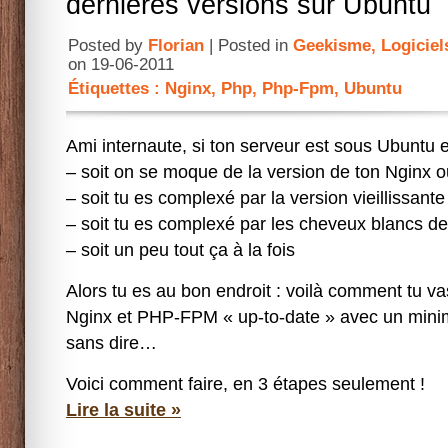
dernières versions sur Ubuntu
Posted by
Florian
| Posted in
Geekisme
,
Logiciel
on 19-06-2011
Étiquettes :
Nginx
,
Php
,
Php-Fpm
,
Ubuntu
Ami internaute, si ton serveur est sous Ubuntu e
– soit on se moque de la version de ton Nginx
– soit tu es complexé par la version vieillissant
– soit tu es complexé par les cheveux blancs 
– soit un peu tout ça à la fois
Alors tu es au bon endroit : voilà comment tu va
Nginx et PHP-FPM « up-to-date » avec un minim
sans dire…
Voici comment faire, en 3 étapes seulement !
Lire la suite »