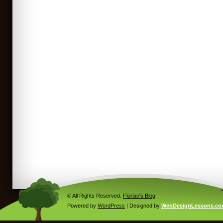
© All Rights Reserved.
Florian's Blog
Powered by
WordPress
| Designed by
WebDesignLessons.c