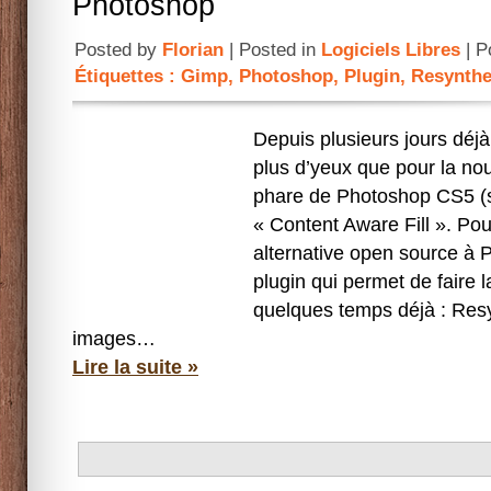
Photoshop
Posted by
Florian
| Posted in
Logiciels Libres
| P
Étiquettes :
Gimp
,
Photoshop
,
Plugin
,
Resynthe
Depuis plusieurs jours déjà
plus d’yeux que pour la nou
phare de Photoshop CS5 (so
« Content Aware Fill ». Po
alternative open source à 
plugin qui permet de faire
quelques temps déjà : Res
images…
Lire la suite »