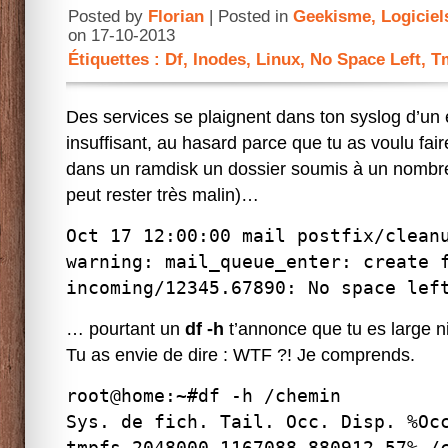
Posted by
Florian
| Posted in
Geekisme
,
Logiciel
on 17-10-2013
Étiquettes :
Df
,
Inodes
,
Linux
,
No Space Left
,
T
Des services se plaignent dans ton syslog d’un
insuffisant, au hasard parce que tu as voulu fai
dans un ramdisk un dossier soumis à un nombre
peut rester très malin)…
Oct 17 12:00:00 mail postfix/clean
warning: mail_queue_enter: create 
incoming/12345.67890: No space lef
… pourtant un
df -h
t’annonce que tu es large 
Tu as envie de dire : WTF ?! Je comprends.
root@home:~#df -h /chemin
Sys. de fich. Tail. Occ. Disp. %Oc
tmpfs 2048000 1167088 880912 57% /