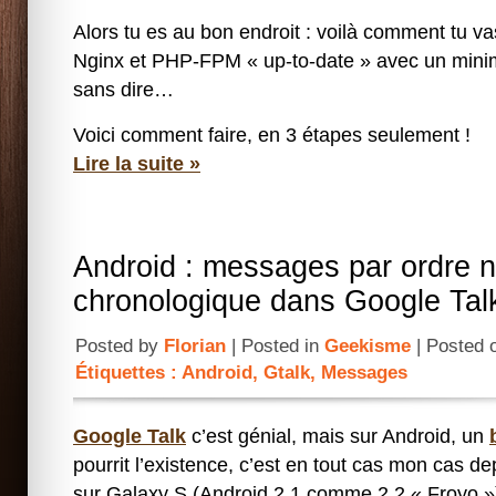
Alors tu es au bon endroit : voilà comment tu va
Nginx et PHP-FPM « up-to-date » avec un minim
sans dire…
Voici comment faire, en 3 étapes seulement !
Lire la suite »
Android : messages par ordre 
chronologique dans Google Tal
Posted by
Florian
| Posted in
Geekisme
| Posted 
Étiquettes :
Android
,
Gtalk
,
Messages
Google Talk
c’est génial, mais sur Android, un
pourrit l’existence, c’est en tout cas mon cas d
sur Galaxy S (Android 2.1 comme 2.2 « Froyo »