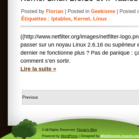
Posted by
Florian
| Posted in
Geekisme
| Posted 
Étiquettes :
Iptables
,
Kernel
,
Linux
((http://www.netfilter.org/images/netfilter-logo.
passer sur un noyau Linux 2.6.16 ou supérieur e
dernier ne fonctionne plus ? Pas de panique : ça
comment s’en sortir.
Lire la suite »
Previous
© All Rights Reserved.
Florian's Blog
Powered by
WordPress
| Designed by
WebDesignLessons.c